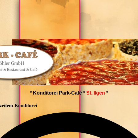
* Konditorei Park-Café *
St. Ilgen
*
eiten: Konditorei